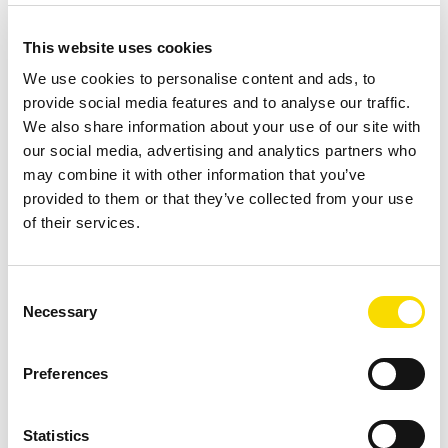
En plus de la détection proche infrarouge à proprement
parler, il existe un système combiné qui fournit des
This website uses cookies
informations sur la couleur pour le système dans la zone
We use cookies to personalise content and ads, to
visible (VIS). Il est ainsi possible de trier par exemple des
provide social media features and to analyse our traffic.
bouteilles en PET en fonction de leur couleur, ou des
We also share information about your use of our site with
bouteilles de lait et du papier.
our social media, advertising and analytics partners who
may combine it with other information that you’ve
Comme toutes nos solutions UniSort, le système UniSort
provided to them or that they’ve collected from your use
of their services.
PR peut également être intégré dans un système de
conduite et y transmettre en ligne toutes les données
actuelles saisies comme par exemple la composition du
Consent
matériau, l'occupation du convoyeur et la répartition des
Necessary
Selection
matières.
Preferences
Téléchargements
Statistics