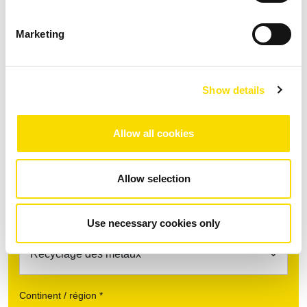
Marketing
Fact Sheet UniSort PR EVO 5.0
PDF
| 1.93 Mo |
Téléchargement après la saisie des données
Show details
TÉLÉCHARGER
Allow all cookies
Allow selection
Trouvez votre interlocuteur
Sujet *
Use necessary cookies only
Continent / région *