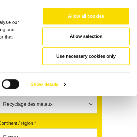
Choose your region/language
Allow all cookies
alyse our
Services
L'entreprise
Références
Contact
ing and
Allow selection
r that
X
STEINERT XTS
Use necessary cookies only
Trouvez votre interlocuteur
Show details
Sujet *
Continent / région *