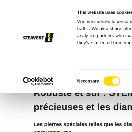
This website uses cookie
We use cookies to personal
Aima
traffic. We also share info
analytics partners who may
they’ve collected from your
STEINERT
Aimants | Machine de tri pa
STEINERT XTS
Consent
Necessary
Selection
Robuste et sûr : STEI
précieuses et les dia
Les pierres spéciales telles que les di