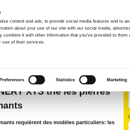
s
ise content and ads, to provide social media features and to an
nts | Machine de tri par capteurs
Applications
rmation about your use of our site with our social media, advertis
 combine it with other information that you’ve provided to them o
 use of their services.
r capteurs
Tri par capteurs
Systèmes de tri à rayons 
Preferences
Statistics
Marketing
NERT XTS trie les pierres
mants
amants requièrent des modèles particuliers: les