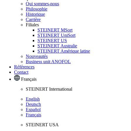
Qui sommes-nous
Philosophie
Historique
Carrière
Filiales
STEINERT MSort
STEINERT UniSort
STEINERT US
STEINERT Australie
STEINERT Amérique latine
Nouveautés
Business unit ANOFOL
Références
Contact
Français
STEINERT International
English
Deutsch
Español
Français
STEINERT USA