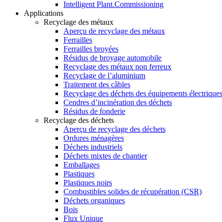
Intelligent Plant.Commissioning
Applications
Recyclage des métaux
Aperçu de recyclage des métaux
Ferrailles
Ferrailles broyées
Résidus de broyage automobile
Recyclage des métaux non ferreux
Recyclage de l’aluminium
Traitement des câbles
Recyclage des déchets des équipements électrique
Cendres d’incinération des déchets
Résidus de fonderie
Recyclage des déchets
Aperçu de recyclage des déchets
Ordures ménagères
Déchets industriels
Déchets mixtes de chantier
Emballages
Plastiques
Plastiques noirs
Combustibles solides de récupération (CSR)
Déchets organiques
Bois
Flux Unique