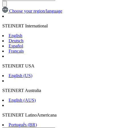
Choose your region/language
STEINERT International
English
Deutsch
Español
Français
STEINERT USA
English (US)
STEINERT Australia
English (AUS)
STEINERT LatinoAmericana
Português (BR)