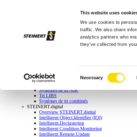
Aimants | Machine de tri par capteurs
This website uses cookie
Séparation magnétique
Aperçu de la séparation magnétique
We use cookies to personal
Poulies magnétiques
Tambours magnétiques
traffic. We also share info
Aimants overband
analytics partners who may
Aimants de levage
they’ve collected from your
Séparateurs à courants de Foucault
Séparateurs combinés
Séparateurs magnétiques à voie humide
Tri par capteurs
Aperçu du tri par capteurs
Systèmes de tri à rayons X
Consent
Necessary
Système de tri par induction
Selection
Systèmes de tri par couleurs
Systèmes de tri NIR
Tri LIBS
Systèmes de tri combinés
STEINERT.digital
Overview STEINERT.digital
Intelligent Object.Identifier (IOI)
Intelligent.Declustering
Intelligent Condition.Monitoring
Intelligent Remote.Update