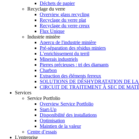
Déchets de papier
Recyclage du verre
Overview glass recycling
Recyclage du verre plat
Recyclage du verre creux
Flux Unique
Industrie minière
Aperçu de l'industrie minière
Pré-séparation des résidus miniers
L’enrichissement du terril
Minerais industriels
Pierres précieuses : tri des diamants
Charbon
Extraction des éléments ferreux
SOLUTIONS DE DÉSHYDRATATION DE L
CIRCUIT DE TRAITEMENT À SEC DE MA
Services
Service Portfolio
Overview Service Portfolio
Start-Up
Disponibilité des installations
Optimisation
Maintien de la valeur
Centre d’essais
L'entreprise