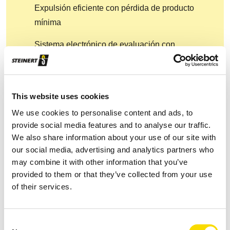
Expulsión eficiente con pérdida de producto
mínima
Sistema electrónico de evaluación con
resistencia a la sobrecarga
Diseño resistente con protección reforzada
contra el desgaste
This website uses cookies
We use cookies to personalise content and ads, to
Sistema separador de rampa
provide social media features and to analyse our traffic.
We also share information about your use of our site with
Tamaño de fracción: 20-80 mm
our social media, advertising and analytics partners who
Escaso mantenimiento y uso sencillo
may combine it with other information that you’ve
provided to them or that they’ve collected from your use
Modelo opcional con anchura de trabajo de
of their services.
1200 mm: protección contra el desgaste,
sujeción especial, división, refrigeración activa
Consent
(hasta +45 °C), granulometría 16-80 o bien 8-50,