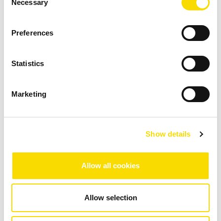
Necessary
Selection
distribuidor de alimentación, canal con desagüe
Flexibilidad por la posibilidad de controlar
Preferences
individualmente las válvulas y adaptar la altura
de detección al tamaño de objeto
Statistics
Opcional: protección contra el desgaste,
Marketing
sujeción especial, división, refrigeración activa
(hasta +45 °C)
Show details
Allow all cookies
Descargas
Allow selection
Fact Sheet MSort AS